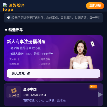
澳娱综合
立即注册
📢
充满热血与欢乐的足球季里好运常伴，心想事成，事业顺利、财源滚滚，每一天都充
⭐ 精选推荐
新人专享注册福利🎀
老品牌 值得信赖 放心赢
♥️新人赠送100%，最高18888元♥️
·
真人视讯
·
电子游戏
·
体育投注
·
彩票棋牌
·
电竞投注
·
捕鱼娱乐
进入游戏
🎁
VIP
金沙中国
▶
✅澳门实体赌场直连
首存赠送 100%，出款快，返水高